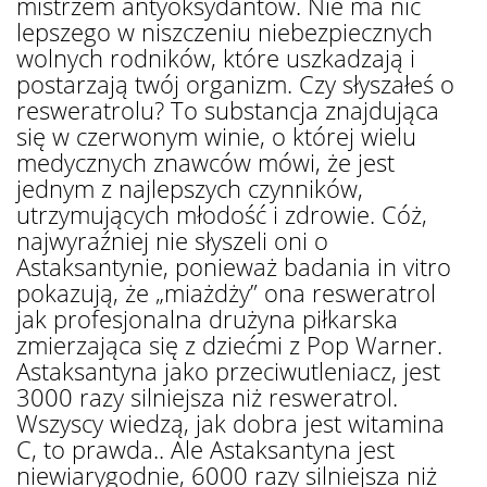
mistrzem antyoksydantów. Nie ma nic
lepszego w niszczeniu niebezpiecznych
wolnych rodników, które uszkadzają i
postarzają twój organizm. Czy słyszałeś o
resweratrolu? To substancja znajdująca
się w czerwonym winie, o której wielu
medycznych znawców mówi, że jest
jednym z najlepszych czynników,
utrzymujących młodość i zdrowie. Cóż,
najwyraźniej nie słyszeli oni o
Astaksantynie, ponieważ badania in vitro
pokazują, że „miażdży” ona resweratrol
jak profesjonalna drużyna piłkarska
zmierzająca się z dziećmi z Pop Warner.
Astaksantyna jako przeciwutleniacz, jest
3000 razy silniejsza niż resweratrol.
Wszyscy wiedzą, jak dobra jest witamina
C, to prawda.. Ale Astaksantyna jest
niewiarygodnie, 6000 razy silniejsza niż