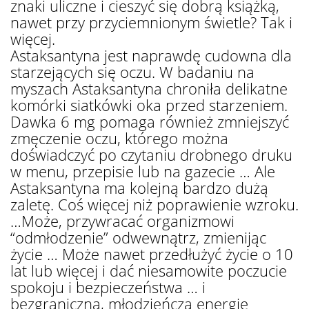
znaki uliczne i cieszyć się dobrą książką,
nawet przy przyciemnionym świetle? Tak i
więcej.
Astaksantyna jest naprawdę cudowna dla
starzejących się oczu. W badaniu na
myszach Astaksantyna chroniła delikatne
komórki siatkówki oka przed starzeniem.
Dawka 6 mg pomaga również zmniejszyć
zmęczenie oczu, którego można
doświadczyć po czytaniu drobnego druku
w menu, przepisie lub na gazecie … Ale
Astaksantyna ma kolejną bardzo dużą
zaletę. Coś więcej niż poprawienie wzroku.
…Może, przywracać organizmowi
“odmłodzenie” odwewnątrz, zmienijąc
życie … Może nawet przedłużyć życie o 10
lat lub więcej i dać niesamowite poczucie
spokoju i bezpieczeństwa … i
bezgraniczną, młodzieńczą energię