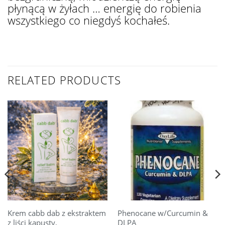
płynącą w żyłach … energię do robienia
wszystkiego co niegdyś kochałeś.
RELATED PRODUCTS
Krem cabb dab z ekstraktem
Phenocane w/Curcumin &
z liści kapusty,
DLPA