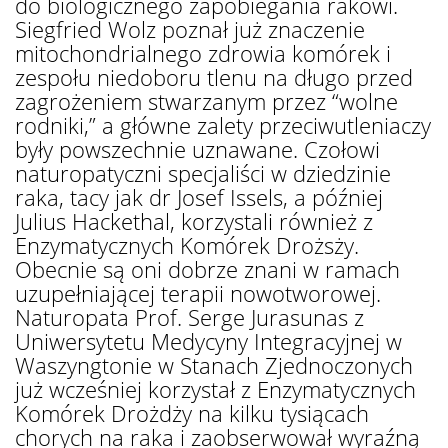
do biologicznego zapobiegania rakowi.
Siegfried Wolz poznał już znaczenie
mitochondrialnego zdrowia komórek i
zespołu niedoboru tlenu na długo przed
zagrożeniem stwarzanym przez “wolne
rodniki,” a główne zalety przeciwutleniaczy
były powszechnie uznawane. Czołowi
naturopatyczni specjaliści w dziedzinie
raka, tacy jak dr Josef Issels, a później
Julius Hackethal, korzystali również z
Enzymatycznych Komórek Drożsży.
Obecnie są oni dobrze znani w ramach
uzupełniającej terapii nowotworowej.
Naturopata Prof. Serge Jurasunas z
Uniwersytetu Medycyny Integracyjnej w
Waszyngtonie w Stanach Zjednoczonych
już wcześniej korzystał z Enzymatycznych
Komórek Drożdży na kilku tysiącach
chorych na raka i zaobserwował wyraźną