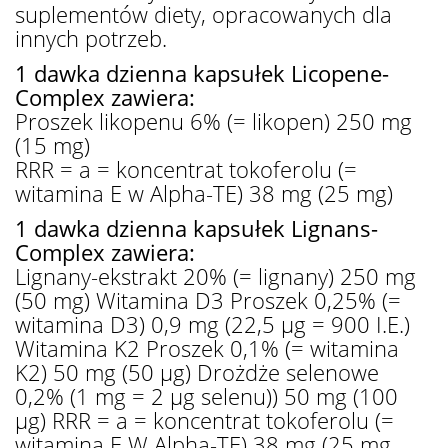
suplementów diety, opracowanych dla
innych potrzeb.
1 dawka dzienna kapsułek Licopene-
Complex zawiera:
Proszek likopenu 6% (= likopen) 250 mg
(15 mg)
RRR = a = koncentrat tokoferolu (=
witamina E w Alpha-TE) 38 mg (25 mg)
1 dawka dzienna kapsułek Lignans-
Complex zawiera:
Lignany-ekstrakt 20% (= lignany) 250 mg
(50 mg) Witamina D3 Proszek 0,25% (=
witamina D3) 0,9 mg (22,5 μg = 900 I.E.)
Witamina K2 Proszek 0,1% (= witamina
K2) 50 mg (50 μg) Drożdże selenowe
0,2% (1 mg = 2 μg selenu)) 50 mg (100
μg) RRR = a = koncentrat tokoferolu (=
witamina E W Alpha-TE) 38 mg (25 mg