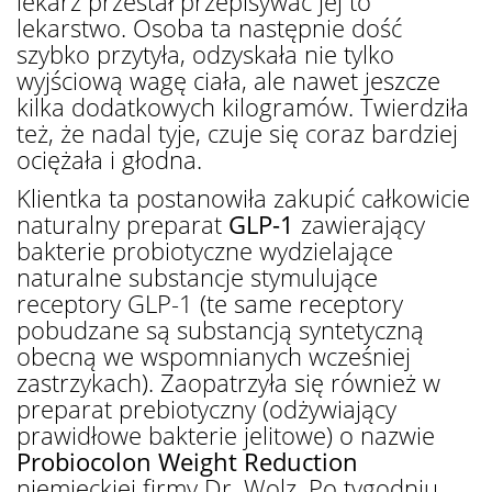
lekarz przestał przepisywać jej to
lekarstwo. Osoba ta następnie dość
szybko przytyła, odzyskała nie tylko
wyjściową wagę ciała, ale nawet jeszcze
kilka dodatkowych kilogramów. Twierdziła
też, że nadal tyje, czuje się coraz bardziej
ociężała i głodna.
Klientka ta postanowiła zakupić całkowicie
naturalny preparat
GLP-1
zawierający
bakterie probiotyczne wydzielające
naturalne substancje stymulujące
receptory GLP-1 (te same receptory
pobudzane są substancją syntetyczną
obecną we wspomnianych wcześniej
zastrzykach). Zaopatrzyła się również w
preparat prebiotyczny (odżywiający
prawidłowe bakterie jelitowe) o nazwie
Probiocolon Weight Reduction
niemieckiej firmy Dr. Wolz. Po tygodniu